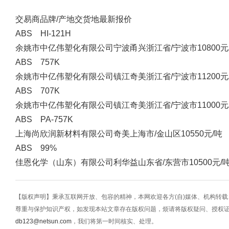
交易商
品牌/产地
交货地
最新报价
ABS HI-121H
余姚市中亿伟塑化有限公司
宁波甬兴
浙江省/宁波市
10800元
ABS 757K
余姚市中亿伟塑化有限公司
镇江奇美
浙江省/宁波市
11200元
ABS 707K
余姚市中亿伟塑化有限公司
镇江奇美
浙江省/宁波市
11000元
ABS PA-757K
上海尚欣润新材料有限公司
奇美
上海市/金山区
10550元/吨
ABS 99%
佳恩化学（山东）有限公司
利华益
山东省/东营市
10500元/
【版权声明】秉承互联网开放、包容的精神，本网欢迎各方(自)媒体、机构转
尊重与保护知识产权，如发现本站文章存在版权问题，烦请将版权疑问、授权
db123@netsun.com
，我们将第一时间核实、处理。