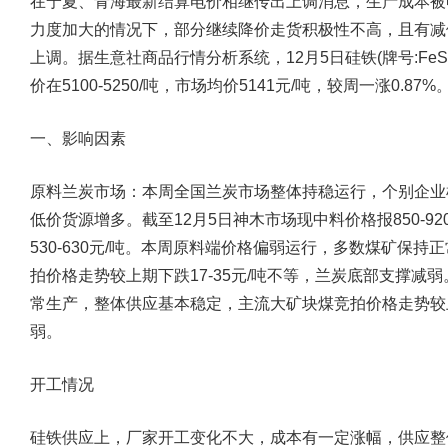
在宁夏、青海最新结算电价相继传出上调消息，生产成本被
力度加大的情况下，部分继续降价走货积极性不高，且有减
上调。据生意社商品行情分析系统，12月5日硅铁(牌号:FeSi
价在5100-5250/吨，市场均价5141元/吨，较周一涨0.87%
一、影响因素
原料兰炭市场：
本周全国兰炭市场整体持稳运行，个别企业
低价货源增多。截至12月5日神木市场现中料价格报850-920
530-630元/吨。本周原料端价格偏弱运行，多数煤矿保
拍价格走势较上期下跌17-35元/吨不等，兰炭底部支撑
常生产，整体供应基本稳定，主流大矿块煤竞拍价格走势较上
弱。
开工情况
硅铁供应上，厂家开工变化不大，成本有一定涨幅，供应整体