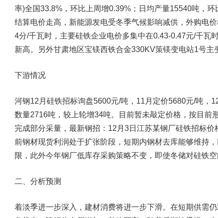
率)全国33.8%，环比上周增0.39%；日均产量15540吨，
结算电价走高，新能源发电受冬季气候影响减供，外购电价
4分/千瓦时，主要硅铁企业电价多集中在0.43-0.47元
新高。另外甘肃地区宝镁西铁合金330KV策镁变电站1号主
下游情况
河钢12月硅铁招标询盘5600元/吨，11月定价5680元/吨，
数量2716吨，较上轮增34吨。目前暂未敲定价格，按目前形
完成部分采量，最新钢招：12月3日江苏某钢厂硅铁招标价格5
前钢材现货利润处于扩张阶段，短期内钢材去库能够维持，
限，此外今年钢厂低库存采购策略不变，即使冬储对硅铁空
二、分析预测
着淡季进一步深入，建材消费将进一步下滑。在短期供需仍