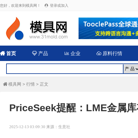
您好，欢迎来到模具网！
登录或加入


首页

产品

企业

原料行情
模具网
>
行情
> 正文

PriceSeek提醒：LME金
2025-12-13 03:09:30 来源：生意社