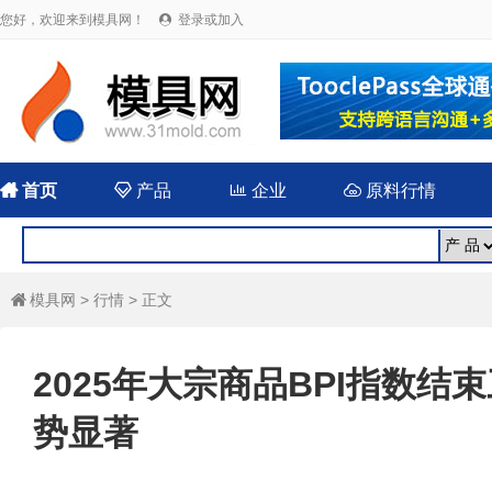
您好，欢迎来到模具网！
登录或加入


首页

产品

企业

原料行情
模具网
>
行情
> 正文

2025年大宗商品BPI指数结
势显著