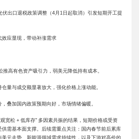
加光伏出口退税政策调整（4月1日起取消）引发短期开工提
代效应显现，带动补涨需求
宽松推高有色资产吸引力，弱美元降低持有成本。
持仓量与成交额显著放大，强化价格上涨动能。
价，叠加国内政策预期向好，市场情绪偏暖。
 宏观宽松 + 低库存” 多因素共振的结果，短期价格或受资
受供需基本面支撑。后续需重点关注：国内春节前后累库
与美元走势、新能源领域需求持续性，以及下游对高价的