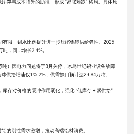
库存与成本抬升的助推，形成 “易涨难跌” 格局。具体原
能有限，铝水比例提升进一步压缩铝锭供给弹性。2025
吨，同比增长2.4%。
万吨）因电力问题将于3月关停，冰岛世纪铝业设备故障
球供给增速仅1%-2%，供需缺口预计达29-84万吨。
库存对价格的缓冲作用弱化，强化 “低库存 + 紧供给”
对铝的刚性需求激增，拉动高端铝材消费。