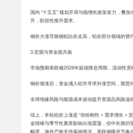
国内 “十五五” 规划开局与稳增长政策发力，叠
升，阶段性推升需求。
铜价大涨导致铜铝比价走高，铝在部分领域的替
3.宏观与资金面共振
市场预期美联储2026年延续降息周期，流动性
铜价领涨后，资金涌入铝市寻求补涨空间，期货
全球地缘风险与能源成本波动提升资源品风险溢
综上
，本轮铝价上涨是 “供给刚性 + 需求增长 +
金情绪与季节性累库影响出现震荡，但中长期仍
幅度、海外产能关停落地情况、美联储降息节奏