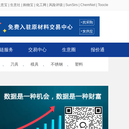
生意宝
|
生意社
|
购物宝
|
化工网
|
风险评级
|
SunSirs
|
ChemNet
|
Toocle
链服务
交易中心
生意圈
报价通
、
刀具
、
模具
、
不锈钢
、
塑料