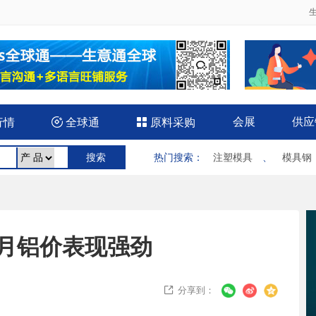
会展
供应
行情

全球通

原料采购
热门搜索
：
注塑模具
、
模具钢
月铝价表现强劲
分享到：
