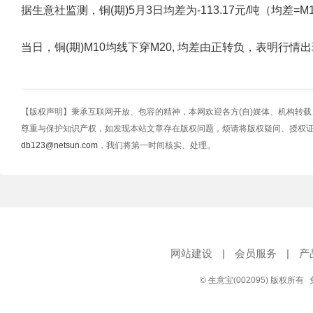
据生意社监测，铜(期)5月3日均差为-113.17元/吨（均差=M10-M2
当日，铜(期)M10均线下穿M20, 均差由正转负，表明行
【版权声明】秉承互联网开放、包容的精神，本网欢迎各方(自)媒体、机构转
尊重与保护知识产权，如发现本站文章存在版权问题，烦请将版权疑问、授权
db123@netsun.com
，我们将第一时间核实、处理。
网站建设
|
会员服务
|
产
© 生意宝(002095) 版权所有