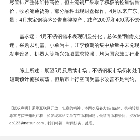
尽管排产整体维持高位，但主流钢厂采取了积极的控量惜售
价，收紧流通货源，部分品种出现封盘操作。4月以来广东
量；4月末宝钢德盛公告自律控产，减产200系和400系不
需求端：
4月不锈钢需求表现明显分化，总体呈“刚需支
迷，采购以刚需、小单为主，旺季预期的集中放量并未兑现
发电设备、机器人等新兴领域需求较强，均为国家鼓励行业
综上所述：展望5月及后续市场，不锈钢板市场仍将处于“
短期预计偏强震荡，但后市上行空间受需求改善不足制约。
【版权声明】秉承互联网开放、包容的精神，本网欢迎各方(自)媒体、机构转
尊重与保护知识产权，如发现本站文章存在版权问题，烦请将版权疑问、授权
db123@netsun.com
，我们将第一时间核实、处理。