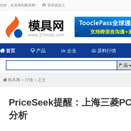
您好，欢迎来到模具网！
登录或加入


首页

产品

企业

原料行情
模具网
>
行情
> 正文

PriceSeek提醒：上海三菱
分析