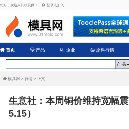
您好，欢迎来到模具网！
登录或加入


首页

产品

企业

原料行情
模具网
>
行情
> 正文

生意社：本周铜价维持宽幅震荡
5.15）