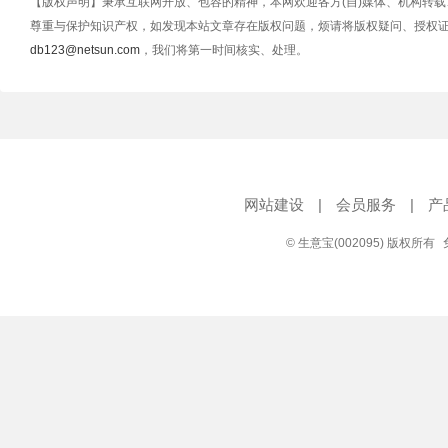
【版权声明】秉承互联网开放、包容的精神，本网欢迎各方(自)媒体、机构转
尊重与保护知识产权，如发现本站文章存在版权问题，烦请将版权疑问、授权
db123@netsun.com
，我们将第一时间核实、处理。
网站建设
|
会员服务
|
产
© 生意宝(002095) 版权所有