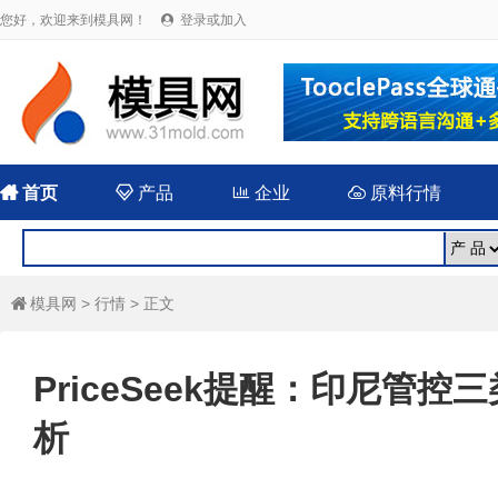
您好，欢迎来到模具网！
登录或加入


首页

产品

企业

原料行情
模具网
>
行情
> 正文

PriceSeek提醒：印尼管
析