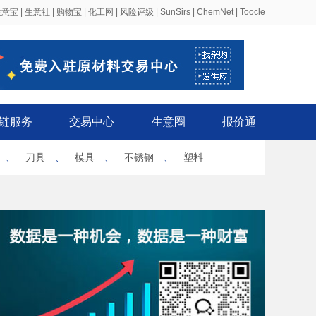
生意宝
|
生意社
|
购物宝
|
化工网
|
风险评级
|
SunSirs
|
ChemNet
|
Toocle
链服务
交易中心
生意圈
报价通
、
刀具
、
模具
、
不锈钢
、
塑料