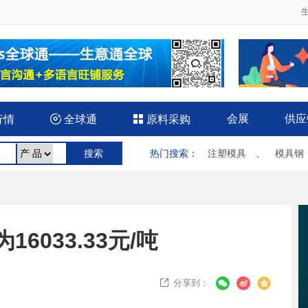
会展
供应
行情

全球通

原料采购
热门搜索
：
注塑模具
、
模具钢
6033.33元/吨
分享到：
