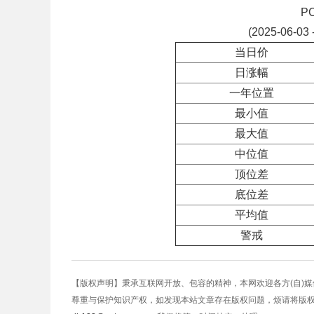
P
(2025-06-03 
当日价
日涨幅
一年位置
最小值
最大值
中位值
顶位差
底位差
平均值
警戒
【版权声明】秉承互联网开放、包容的精神，本网欢迎各方(自)
尊重与保护知识产权，如发现本站文章存在版权问题，烦请将版