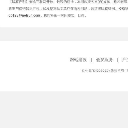
【版权声明】秉承互联网开放、包容的精神，本网欢迎各方(自)媒体、机构转
尊重与保护知识产权，如发现本站文章存在版权问题，烦请将版权疑问、授权
db123@netsun.com
，我们将第一时间核实、处理。
网站建设
|
会员服务
|
产
© 生意宝(002095) 版权所有