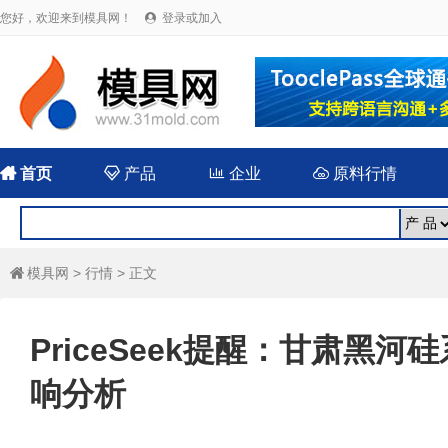
您好，欢迎来到模具网！
登录或加入


首页

产品

企业

原料行情
模具网
>
行情
> 正文

PriceSeek提醒：甘肃黑
响分析