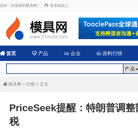
您好，欢迎来到模具网！
登录或加入


首页

产品

企业

原料行情
模具网
>
行情
> 正文

PriceSeek提醒：特朗普
税