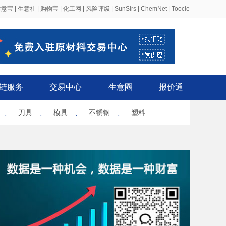
生意宝
|
生意社
|
购物宝
|
化工网
|
风险评级
|
SunSirs
|
ChemNet
|
Toocle
链服务
交易中心
生意圈
报价通
、
刀具
、
模具
、
不锈钢
、
塑料