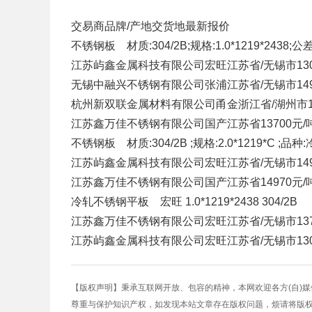
交易商
品牌/产地
交货地
最新报价
不锈钢板 材质:304/2B;规格:1.0*1219*2438;
江苏屿鑫金属科技有限公司
宏旺
江苏省/无锡市
13
无锡中融兴不锈钢有限公司
张浦
江苏省/无锡市
14
杭州新双联金属材料有限公司
甬金
浙江省/湖州市
江苏鑫万佳不锈钢有限公司
国产
江苏省
13700元/
不锈钢板 材质:304/2B ;规格:2.0*1219*C ;
江苏屿鑫金属科技有限公司
宏旺
江苏省/无锡市
14
江苏鑫万佳不锈钢有限公司
国产
江苏省
14970元/
冷轧不锈钢平板 宏旺 1.0*1219*2438 304/2B
江苏鑫万佳不锈钢有限公司
宏旺
江苏省/无锡市
13
江苏屿鑫金属科技有限公司
宏旺
江苏省/无锡市
13
【版权声明】秉承互联网开放、包容的精神，本网欢迎各方(自)
尊重与保护知识产权，如发现本站文章存在版权问题，烦请将版