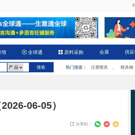
会展
供应
行情

全球通

原料采购
热门搜索
：
注塑模具
、
模具钢
26-06-05）
分享到：
