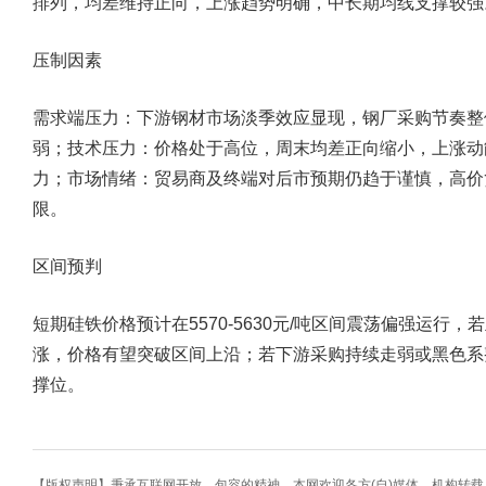
排列，均差维持正向，上涨趋势明确，中长期均线支撑较强
压制因素
需求端压力：下游钢材市场淡季效应显现，钢厂采购节奏整
弱；技术压力：价格处于高位，周末均差正向缩小，上涨动能减
力；市场情绪：贸易商及终端对后市预期仍趋于谨慎，高价
限。
区间预判
短期硅铁价格预计在5570-5630元/吨区间震荡偏强运
涨，价格有望突破区间上沿；若下游采购持续走弱或黑色系整体
撑位。
【版权声明】秉承互联网开放、包容的精神，本网欢迎各方(自)媒体、机构转