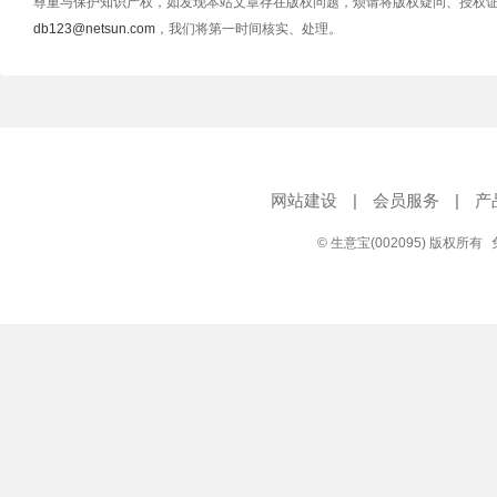
尊重与保护知识产权，如发现本站文章存在版权问题，烦请将版权疑问、授权
db123@netsun.com
，我们将第一时间核实、处理。
网站建设
|
会员服务
|
产
© 生意宝(002095) 版权所有