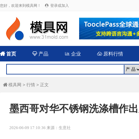
您好，欢迎来到模具网！
登录或加入


首页

产品

企业

原料行情
模具网
>
行情
> 正文

墨西哥对华不锈钢洗涤槽作出
2026-06-09 17:10:36 来源：生意社