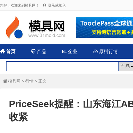
您好，欢迎来到模具网！
登录或加入


首页

产品

企业

原料行情
模具网
>
行情
> 正文

PriceSeek提醒：山东海江
收紧