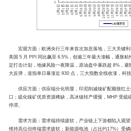
宏观方面：
欧洲央行三年来首次加息落地，三大关键利率
美国 5 月 PPI 同比飙至 6.5%，创逾三年最大涨幅，
定打击计划，地缘风险一夜降温，原油盘中暴跌超 8%，
大反弹，道指单日暴涨近 930 点，三大指数全线收涨，科
供应方面：
供应端分化明显，印尼削减镍矿配额致红土
口；硫化镍矿优质资源稀缺，高冰镍转产缓慢，MHP 受
停滞。
需求方面：
需求端持续疲软，产业链上下游都陷入观望
维持高位但终端需求疲软；新能源电池（占比约17%）受