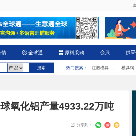
会展
供应
行情

全球通

原料采购
热门搜索
：
注塑模具
、
模具钢
全球氧化铝产量4933.22万吨
分享到：
