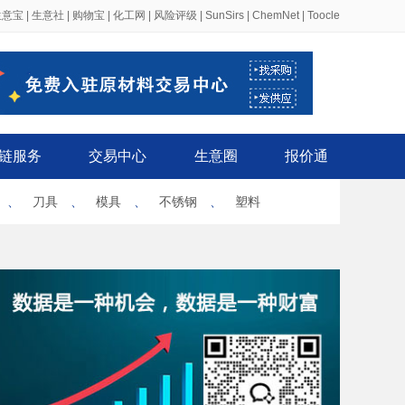
生意宝
|
生意社
|
购物宝
|
化工网
|
风险评级
|
SunSirs
|
ChemNet
|
Toocle
链服务
交易中心
生意圈
报价通
、
刀具
、
模具
、
不锈钢
、
塑料