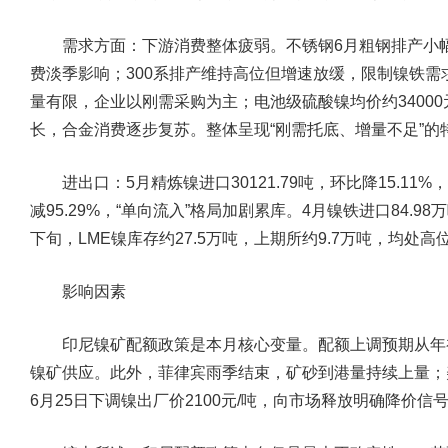
需求方面：
下游消费整体疲弱。不锈钢6月粗钢排产小
费淡季影响；300系排产维持高位但增速放缓，限制镍铁
量有限，企业以刚需采购为主；电池级硫酸镍均价约3400
长，合金消费逐步复苏。整体呈现“刚需托底、增量不足”的
进出口：
5月精炼镍进口30121.79吨，环比降15.11%
减95.29%，“单向流入”格局加剧累库。4月镍铁进口84.9
下旬，LME镍库存约27.5万吨，上期所约9.7万吨，均处高
影响因素
印尼镍矿配额政策是本月核心变量。配额上调预期从年
镍矿供应。此外，菲律宾雨季结束，矿砂到港量持续上量；
6月25日下调镍出厂价2100元/吨，向市场释放明确降价