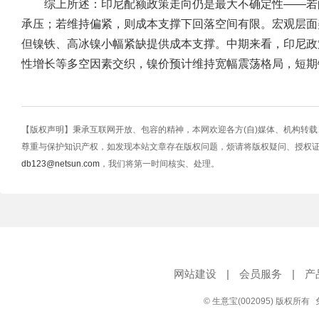
综上所述：
印尼配额政策走向仍是最大不确定性——若
承压；若维持偏紧，则成本支撑下回落空间有限。宏观层面
但镍铁、高冰镍小幅紧缺提供成本支撑。中期来看，印尼政
性增长等多空因素交织，镍价预计维持宽幅震荡格局，短期镍
【版权声明】秉承互联网开放、包容的精神，本网欢迎各方(自)媒体、机构转
尊重与保护知识产权，如发现本站文章存在版权问题，烦请将版权疑问、授权
db123@netsun.com
，我们将第一时间核实、处理。
网站建设
|
会员服务
|
产
© 生意宝(002095) 版权所有