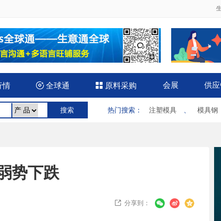
会展
供应
行情

全球通

原料采购
热门搜索
：
注塑模具
、
模具钢
弱势下跌
分享到：
