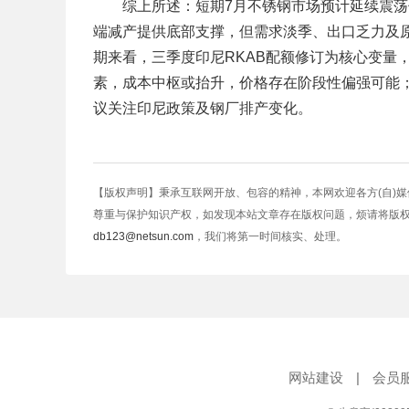
综上所述：短期7月不锈钢市场预计延续震荡偏弱，3
端减产提供底部支撑，但需求淡季、出口乏力及
期来看，三季度印尼RKAB配额修订为核心变量
素，成本中枢或抬升，价格存在阶段性偏强可能
议关注印尼政策及钢厂排产变化。
【版权声明】秉承互联网开放、包容的精神，本网欢迎各方(自)
尊重与保护知识产权，如发现本站文章存在版权问题，烦请将版
db123@netsun.com
，我们将第一时间核实、处理。
网站建设
|
会员