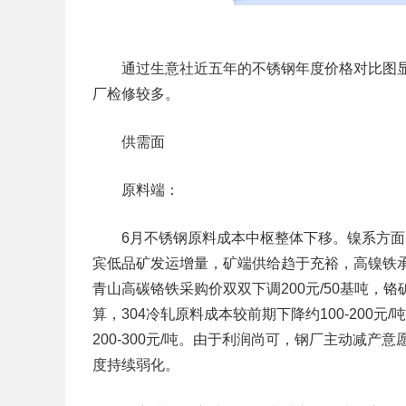
通过生意社近五年的不锈钢年度价格对比图显示
厂检修较多。
供需面
原料端：
6月不锈钢原料成本中枢整体下移。镍系方面
宾低品矿发运增量，矿端供给趋于充裕，高镍铁承压
青山高碳铬铁采购价双双下调200元/50基吨，铬
算，304冷轧原料成本较前期下降约100-200元/
200-300元/吨。由于利润尚可，钢厂主动减
度持续弱化。