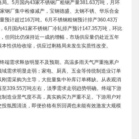
。5月国内43家不锈钢厂粗钢产量381.63万吨，月环
月，多家钢厂集中检修减产，宝钢德盛、太钢不锈、华乐合金
预计超过16万吨。6月不锈钢粗钢预计排产360.43万
，6月国内41家不锈钢厂冷轧排产预计147.35万吨，环比
产明显，但同比仍保持近一成的增幅，市场供应量仍处近五年
根本性供给收缩，供应过剩格局未发生实质性改变。
，终端需求释放明显不及预期。高温多雨天气严重拖累户
领域需求明显走弱；家电、厨具、五金等传统制造业订单
以刚需采购为主导，大批量集中补库订单稀缺。从表观消
落至339.55万吨左右，淡季需求走弱趋势明确。终端下游
统制造业景气度不高，真实购买力严重不足。下游用户对
交投氛围清淡，即便价格有所回调也未能有效激发大规模