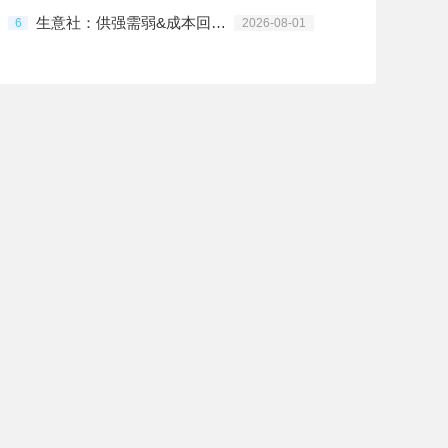
生意社：供强需弱&成本回归 7月PC先跌后涨
6
2026-08-01