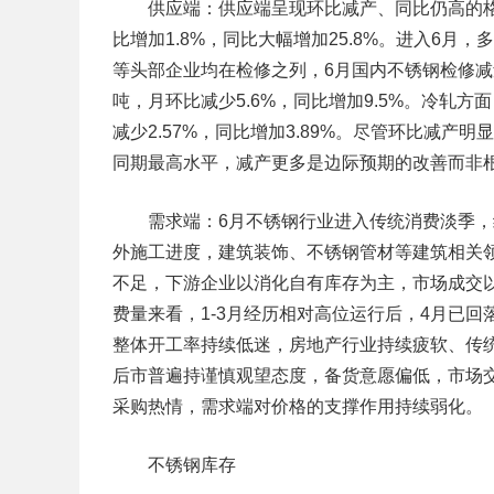
供应端：
供应端呈现环比减产、同比仍高的格局
比增加1.8%，同比大幅增加25.8%。进入6
等头部企业均在检修之列，6月国内不锈钢检修减量
吨，月环比减少5.6%，同比增加9.5%。冷轧方面
减少2.57%，同比增加3.89%。尽管环比减
同期最高水平，减产更多是边际预期的改善而非
需求端：
6月不锈钢行业进入传统消费淡季
外施工进度，建筑装饰、不锈钢管材等建筑相关
不足，下游企业以消化自有库存为主，市场成交
费量来看，1-3月经历相对高位运行后，4月已回
整体开工率持续低迷，房地产行业持续疲软、传
后市普遍持谨慎观望态度，备货意愿偏低，市场
采购热情，需求端对价格的支撑作用持续弱化。
不锈钢库存