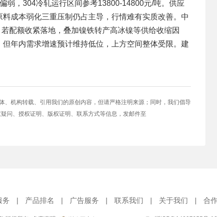
04冷轧运行区间参考13800-14800元/吨。供应
原料成本弱化三重压制仍占主导，行情难有实质改善。中
，若配额收紧落地，叠加镍铁转产高冰镍等供给收缩因
；但年内需求增速预计维持低位，上方空间整体受限。建
媒体、机构转载、引用我们的原创内容，但请严格注明来源；同时，我们倡导
权疑问、授权证明、版权证明、联系方式等信息，发邮件至
服务
|
产品排名
|
广告服务
|
联系我们
|
关于我们
|
合