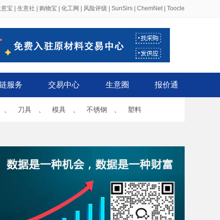
生意宝
|
生意社
|
购物宝
|
化工网
|
风险评级
|
SunSirs
|
ChemNet
|
Toocle
链服务
交易中心
生意圈
报价通
、
刀具
、
模具
、
不锈钢
、
塑料