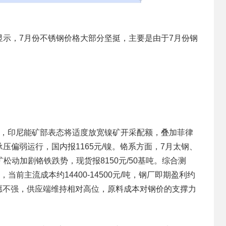
，7月份不锈钢价格大部分坚挺，主要是由于7月份钢
，印尼能矿部表态将适度放宽镍矿开采配额，叠加菲律
偏弱运行，国内报1165元/镍。铬系方面，7月太钢、
矿松动加剧铬铁跌势，现货报8150元/50基吨。综合测
吨，当前主流成本约14400-14500元/吨，钢厂即期盈利约
产意愿不强，供应端维持相对高位，原料成本对钢价的支撑力