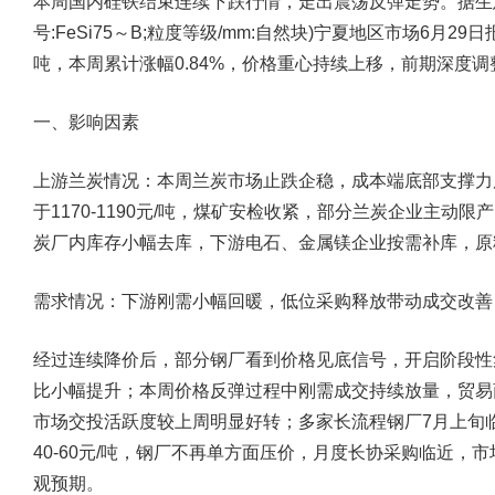
本周国内硅铁结束连续下跌行情，走出震荡反弹走势。据生
号:FeSi75～B;粒度等级/mm:自然块)宁夏地区市场6月29日报价
吨，本周累计涨幅0.84%，价格重心持续上移，前期深度
一、影响因素
上游兰炭情况：
本周兰炭市场止跌企稳，成本端底部支撑力
于1170-1190元/吨，煤矿安检收紧，部分兰炭企业主
炭厂内库存小幅去库，下游电石、金属镁企业按需补库，原
需求情况：下游刚需小幅回暖，低位采购释放带动成交改善
经过连续降价后，部分钢厂看到价格见底信号，开启阶段性
比小幅提升；本周价格反弹过程中刚需成交持续放量，贸易
市场交投活跃度较上周明显好转；多家长流程钢厂7月上旬
40-60元/吨，钢厂不再单方面压价，月度长协采购临近
观预期。