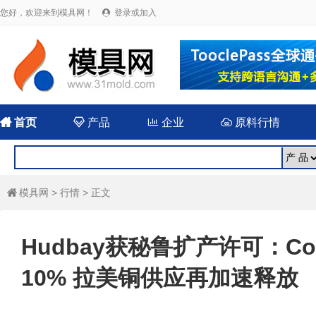
您好，欢迎来到模具网！
登录或加入


首页

产品

企业

原料行情
模具网
>
行情
> 正文

Hudbay获秘鲁扩产许可：Con
10% 拉美铜供应再加速释放