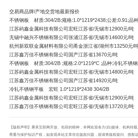
交易商
品牌/产地
交货地
最新报价
不锈钢板 材质:304/2B;规格:1.0*1219*2438;公差:0.91
江苏屿鑫金属科技有限公司
宏旺
江苏省/无锡市
12900元/吨
无锡中融兴不锈钢有限公司
张浦
江苏省/无锡市
14600元/吨
杭州新双联金属材料有限公司
甬金
浙江省/湖州市
13250元/
江苏鑫万佳不锈钢有限公司
国产
江苏省
13670元/吨
不锈钢板 材质:304/2B ;规格:2.0*1219*C ;品种:冷轧不
江苏屿鑫金属科技有限公司
宏旺
江苏省/无锡市
14800元/吨
江苏鑫万佳不锈钢有限公司
国产
江苏省
14920元/吨
冷轧不锈钢平板 宏旺 1.0*1219*2438 304/2B
江苏屿鑫金属科技有限公司
宏旺
江苏省/无锡市
12900元/吨
江苏鑫万佳不锈钢有限公司
宏旺
江苏省/无锡市
13720元/吨
【版权声明】秉承互联网开放、包容的精神，本网欢迎各方(自)媒体、机构转
尊重与保护知识产权，如发现本站文章存在版权问题，烦请将版权疑问、授权