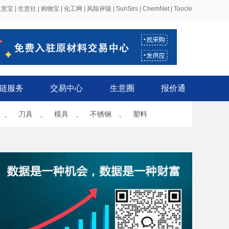
生意宝
|
生意社
|
购物宝
|
化工网
|
风险评级
|
SunSirs
|
ChemNet
|
Toocle
链服务
交易中心
生意圈
报价通
、
刀具
、
模具
、
不锈钢
、
塑料