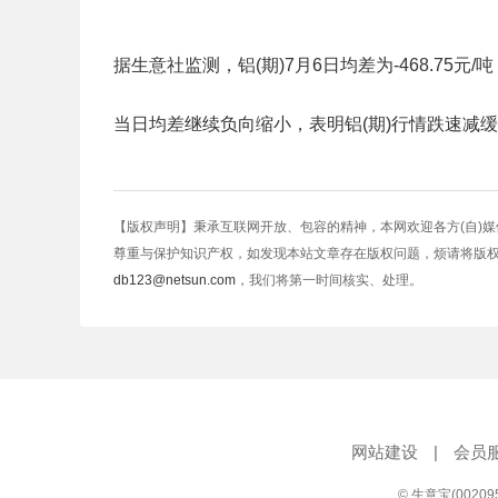
据生意社监测，铝(期)7月6日均差为-468.75元/吨（均差
当日均差继续负向缩小，表明铝(期)行情跌速减
【版权声明】秉承互联网开放、包容的精神，本网欢迎各方(自)
尊重与保护知识产权，如发现本站文章存在版权问题，烦请将版
db123@netsun.com
，我们将第一时间核实、处理。
网站建设
|
会员
© 生意宝(0020