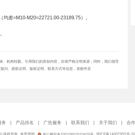
=M10-M20=22721.00-23189.75）。
缓。
媒体、机构转载、引用我们的原创内容，但请严格注明来源；同时，我们倡导
权疑问、授权证明、版权证明、联系方式等信息，发邮件至
服务
|
产品排名
|
广告服务
|
联系我们
|
关于我们
|
合
95) 版权所有
免责声明
浙ICP备14007955号-1
浙公网安备33010602010420号