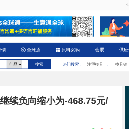
会展
供应
行情

全球通

原料采购
热门搜索
：
注塑模具
、
模具钢
继续负向缩小为-468.75元/