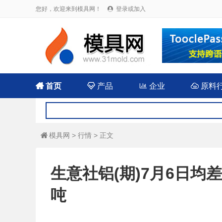
您好，欢迎来到模具网！
登录或加入


首页

产品

企业

原料
模具网
>
行情
> 正文

生意社铝(期)7月6日均差
吨