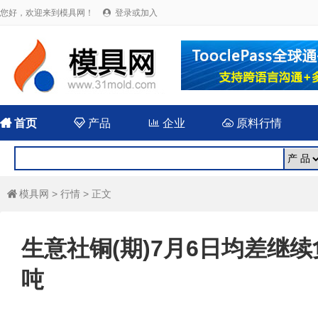
您好，欢迎来到模具网！
登录或加入


首页

产品

企业

原料行情
模具网
>
行情
> 正文

生意社铜(期)7月6日均差继续负
吨