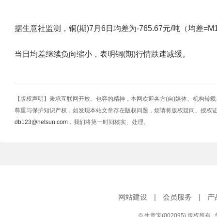
据生意社监测，铜(期)7月6日均差为-765.67元/吨（均差=M10-M2
当日均差继续负向缩小，表明铜(期)行情跌速减缓。
【版权声明】秉承互联网开放、包容的精神，本网欢迎各方(自)媒体、机构转
尊重与保护知识产权，如发现本站文章存在版权问题，烦请将版权疑问、授权
db123@netsun.com
，我们将第一时间核实、处理。
网站建设
|
会员服务
|
产
© 生意宝(002095) 版权所有