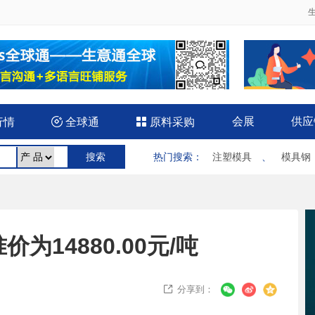
会展
供应
行情

全球通

原料采购
热门搜索
：
注塑模具
、
模具钢
为14880.00元/吨
分享到：
