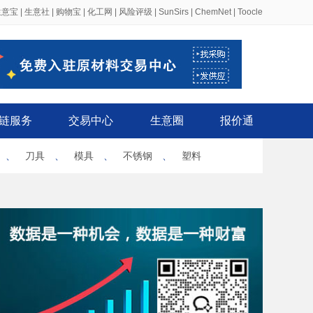
生意宝
|
生意社
|
购物宝
|
化工网
|
风险评级
|
SunSirs
|
ChemNet
|
Toocle
链服务
交易中心
生意圈
报价通
、
刀具
、
模具
、
不锈钢
、
塑料