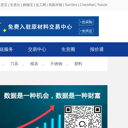
生意宝
|
生意社
|
购物宝
|
化工网
|
风险评级
|
SunSirs
|
ChemNet
|
Toocle
链服务
交易中心
生意圈
报价通
、
刀具
、
模具
、
不锈钢
、
塑料