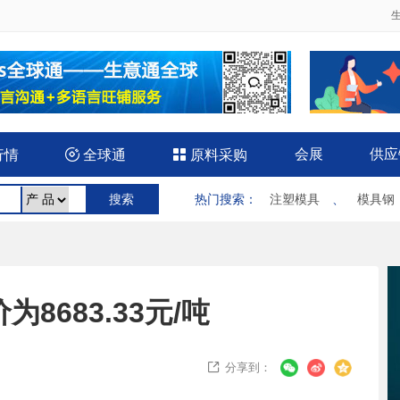
会展
供应
行情

全球通

原料采购
热门搜索
：
注塑模具
、
模具钢
8683.33元/吨
分享到：
