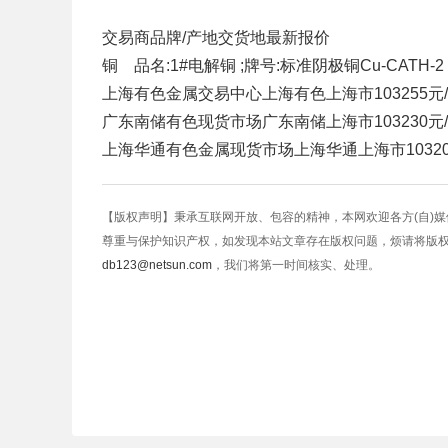
交易商
品牌/产地
交货地
最新报价
铜 品名:1#电解铜 ;牌号:标准阴极铜Cu-CATH-2 
上海有色金属交易中心
上海有色
上海市
103255元
广东南储有色现货市场
广东南储
上海市
103230元
上海华通有色金属现货市场
上海华通
上海市
1032
【版权声明】秉承互联网开放、包容的精神，本网欢迎各方(自)
尊重与保护知识产权，如发现本站文章存在版权问题，烦请将版
db123@netsun.com
，我们将第一时间核实、处理。