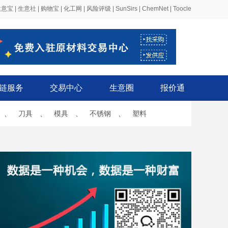
生意宝
|
生意社
|
购物宝
|
化工网
|
风险评级
|
SunSirs
|
ChemNet
|
Toocle
链服务
交易中心
生意圈
报价通
、
刀具
、
模具
、
不锈钢
、
塑料