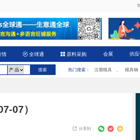
会展
供应
行情

全球通

原料采购
热门搜索
：
注塑模具
、
模具钢
7-07）
分享到：
