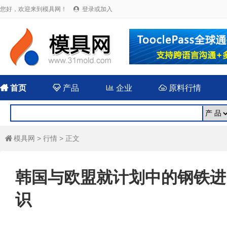
您好，欢迎来到模具网！
登录或加入


首页

产品

企业

原料行情
模具网
>
行情
> 正文

韩国与欧盟就计划中的钢铁进
识