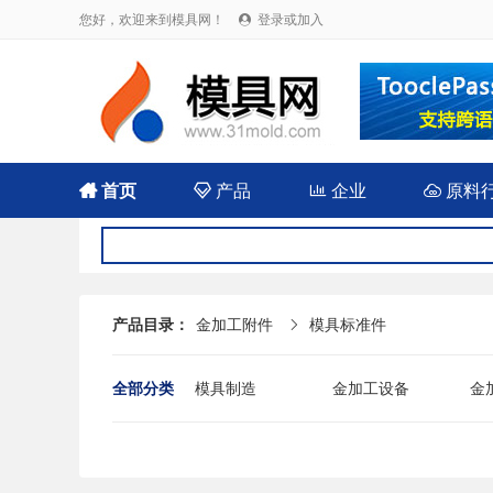
您好，欢迎来到模具网！
登录或加入


首页

产品

企业

原料
产品目录：
金加工附件
模具标准件

全部分类
模具制造
金加工设备
金
其他