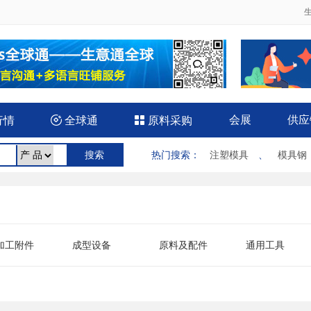
会展
供应
行情

全球通

原料采购
热门搜索
：
注塑模具
、
模具钢
加工附件
成型设备
原料及配件
通用工具