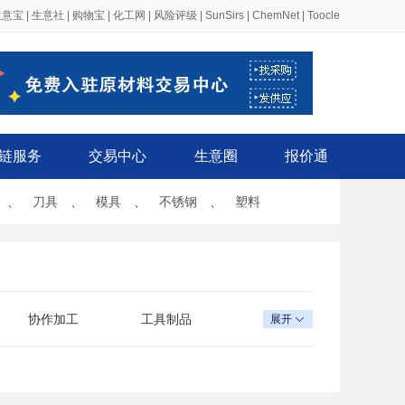
生意宝
|
生意社
|
购物宝
|
化工网
|
风险评级
|
SunSirs
|
ChemNet
|
Toocle
链服务
交易中心
生意圈
报价通
、
刀具
、
模具
、
不锈钢
、
塑料
协作加工
工具制品
展开
