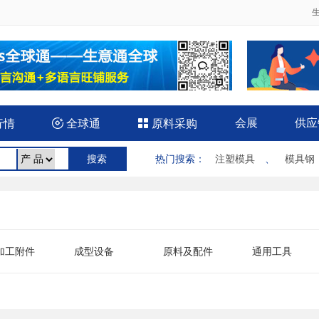
会展
供应
行情

全球通

原料采购
热门搜索
：
注塑模具
、
模具钢
加工附件
成型设备
原料及配件
通用工具