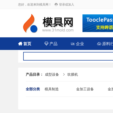
您好，欢迎来到模具网！
登录或加入


首页

产品

企业

原料
产品目录：
成型设备
吹膜机

全部分类
模具制造
金加工设备
金
其他