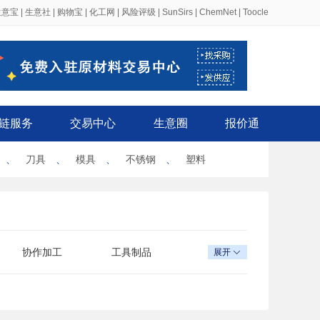
生意宝
|
生意社
|
购物宝
|
化工网
|
风险评级
|
SunSirs
|
ChemNet
|
Toocle
链服务
交易中心
生意圈
报价通
、
刀具
、
模具
、
不锈钢
、
塑料
协作加工
工具制品
展开
