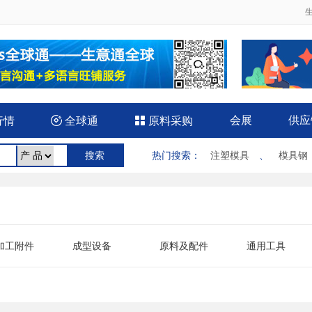
会展
供应
行情

全球通

原料采购
热门搜索
：
注塑模具
、
模具钢
加工附件
成型设备
原料及配件
通用工具