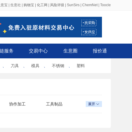
生意宝
|
生意社
|
购物宝
|
化工网
|
风险评级
|
SunSirs
|
ChemNet
|
Toocle
链服务
交易中心
生意圈
报价通
、
刀具
、
模具
、
不锈钢
、
塑料
协作加工
工具制品
展开
