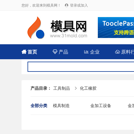
您好，欢迎来到模具网！
登录或加入


首页

产品

企业

原料
产品目录：
工具制品
化工橡胶

全部分类
模具制造
金加工设备
金
其他