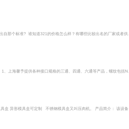
新闻:321俗称是什么材质?321牌号出自那个标准? 谁知道321的价格怎么样？有哪些比较出名的厂家或者供应商吗？听朋友说有个叫做东莞兴望的公司，专门卖321材料的，还给他寄样品，价格优惠，后来成交了。 对了，有关321材料的介绍是这样的: "牌号：321 特性及应用： 新闻:321俗称是什么材质?321牌号出自那个标准? 谁知道321的价格怎么样？有哪些比较出名的厂家或者供应商吗？听朋友说有个叫做东莞兴望的公司，专门卖321材料的，还给他寄样品，价格优惠，后来成交了。 对了，有关321材料的介绍是这样的: "牌号：321 特性及应用： 321特种钢，美国特种钢 新闻:321俗称是什么材质?321牌号出自那个标准? 所售钢材大致如: 法国 一 通用结构钢 1非合金结构钢 S185 S235JR S
不锈钢超高压直通接头 产品介绍： 1、上海馨予提供各种接口规格的三通、四通、
邢台生产500g压肉磨具盒 不锈钢模具盒 异形模具盒可定制 不锈钢模具盒又叫压肉机。 产品简介： 该设备采用符合国家食品卫生标准的优质304不锈钢材质制作而成，美观而且实用。采用多齿挂钩工艺，可提供压力大，碎肉成型效果好，方便下一步的速冻工序。支架采用优