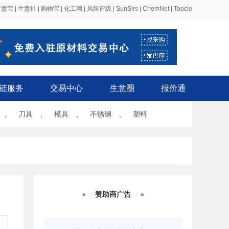
生意宝
|
生意社
|
购物宝
|
化工网
|
风险评级
|
SunSirs
|
ChemNet
|
Toocle
链服务
交易中心
生意圈
报价通
、
刀具
、
模具
、
不锈钢
、
塑料
● --
赞助商广告
-- ●