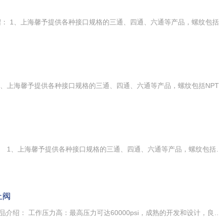
超高压接头不锈钢接头 产品介绍： 1、上海馨予提供各种接口规格的三通、四通、六通等产品，螺纹包括NPT、BSPT、
止阀
不锈钢超高压针阀超高压截止阀 产品介绍： 工作压力高：最高压力可达60000psi，成熟的开发和设计，良好的配合可适用于任何恶劣的条件和高压环境下使用。 适用范围广：使用介质可为水、液压油、及大部分气体及化学腐蚀性液体，产品特殊的结构及材质可以满足各行业的使用要求。 可靠性稳定：所有超高压针阀都是由冷加工奥氏体不锈钢316或更合适材料制成，可以满足各种特殊的应用要求。 主要特点： 1、根据人体工程学设计的手柄，使用方便舒适； 2、独特的分体式阀杆设计，解决了一体式同心度问题； 3、优质的合金双螺纹设计，减小了旋钮的阻力； 4、可面板和支架安装； 5、可靠的防转固定； 6、特殊的双螺纹啮合设计，操作轻便快捷，使用寿命长； 7、316ss不锈钢材质阀体，使阀体更加耐腐蚀、耐磨损； 8、圆锥面金属密封，气体和液体均可完全密封； 9、泄压孔、连接方式都符合高压螺纹连接国际标准。 馨予公司：有多种标准及非标设备，由于每个客户的使用工况不同，所要求的压力、介质、配置和功能不同价格不同，无法保证所有产品的准确标价，因此带来不便还望谅解，下单前请先联系客服人员以便于根据您的要求选择合适的设备配置，避免型