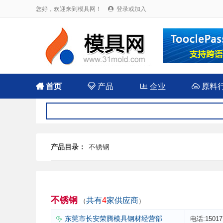
您好，欢迎来到模具网！
登录或加入


首页

产品

企业

原料
产品目录：
不锈钢
不锈钢
共有
4
家供应商
（
）
东莞市长安荣腾模具钢材经营部
电话:15017
