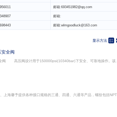
956011
邮箱:693451982@qq.com
348907
邮箱:
698443
邮箱:wlmgoodluck@163.com

显示方法
压安全阀
螺纹超高压不锈钢截止阀高压安全阀 高压阀设计用于150000psi(10340bar)下安全、可靠地操作。该阀可靠性高，其重要特征使其广泛应用于各种环境。非旋转阀杆防止开关阀时磨损阀杆和阀座;金属对金属阀座提供泡沫式紧闭开关，延长阀杆/座在磨蚀性流体中的寿命，增加重复开关的可靠性，具有较好的耐腐蚀性能;压缩的聚四氟乙烯涂层确保阀杆和阀体密封的可靠性、阀杆套和密封杆材料可延长螺纹寿命，减小操作阀的手柄力矩;手动阀的选择:确了袅你根据自己的要求订制高压阀。您的选择有五种不同类型的阀体：多种材料和阀杆类型；权限温度模式；抗磨损设备；安装面板以及多种类型的手柄。 美国HIP超高压手动针阀的特点： 非旋转阀芯 工作压力可达150,000Psi(10,342bar)工作寿命长，安全系数高，简单易用 可用于极端工作环境（超/高低温、超高压力等） 采用316不锈钢为材料，保证了阀的耐压性，工作压力：10,342bar，安全性高，寿命长，工作温度-250°+650° 压力范围内提供了可靠的排气孔或排泄孔 这些精密阀门应用于气压系统、低温系统、石油化工等一些特殊系统 低压15000psi(103