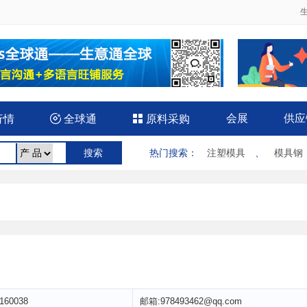
会展
供应
行情

全球通

原料采购
热门搜索
：
注塑模具
、
模具钢
160038
邮箱:978493462@qq.com