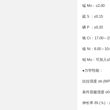
锰 Mn：≤2.00
硫 S ：≤0.15
磷 P ：≤0.20
铬 Cr：17.00～19
镍 Ni：8.00～10.
钼 Mo：可加入≤0
●力学性能：
抗拉强度 σb (MP
条件屈服强度 σ0.2
伸长率 δ5 (％)：