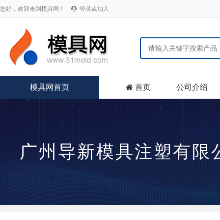
您好，欢迎来到模具网！
登录或加入

模具网首页
首页
公司介绍

广州导新模具注塑有限