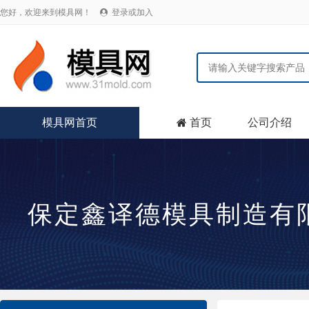
您好，欢迎来到模具网！
登录或加入

模具网首页
首页
公司介绍

保定鑫译德模具制造有