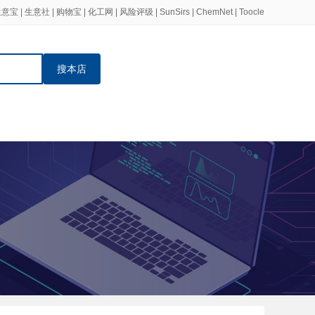
生意宝
|
生意社
|
购物宝
|
化工网
|
风险评级
|
SunSirs
|
ChemNet
|
Toocle
搜本店