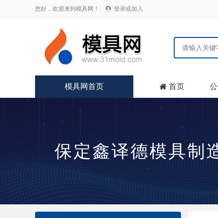
您好，欢迎来到模具网！
登录或加入

模具网首页
首页
公

保定鑫译德模具制