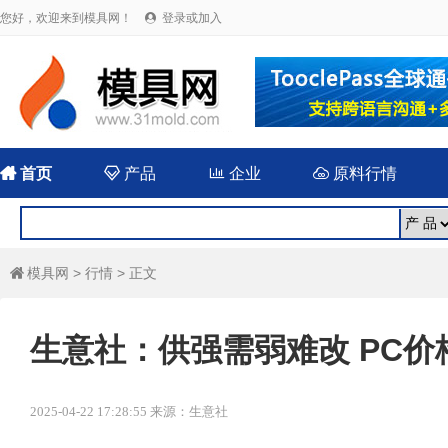
您好，欢迎来到模具网！
登录或加入


首页

产品

企业

原料行情
模具网
>
行情
> 正文

生意社：供强需弱难改 PC价
2025-04-22 17:28:55 来源：生意社