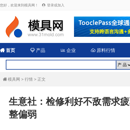
您好，欢迎来到模具网！
登录或加入


首页

产品

企业

原料行情
模具网
>
行情
> 正文

生意社：检修利好不敌需求疲弱
整偏弱