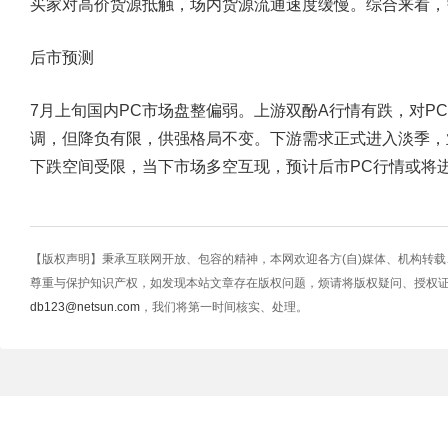
买家对高价货源抵触，场内货源流通速度缓慢。综合来看，
后市预测
7月上旬国内PC市场盘整偏弱。上游双酚A行情有跌，对P
调，但降负有限，供强格局不变。下游需求正式进入淡季，
下跌空间受限，当下市场多空互现，预计后市PC行情或将
【版权声明】秉承互联网开放、包容的精神，本网欢迎各方(自)媒体、机构转
尊重与保护知识产权，如发现本站文章存在版权问题，烦请将版权疑问、授权
db123@netsun.com
，我们将第一时间核实、处理。