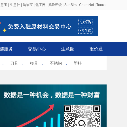
生意宝
|
生意社
|
购物宝
|
化工网
|
风险评级
|
SunSirs
|
ChemNet
|
Toocle
链服务
交易中心
生意圈
报价通
、
刀具
、
模具
、
不锈钢
、
塑料