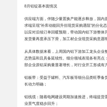
8月铝锭基本面情况
供应端方面，伴随少量置换产能逐步释放，国内
求端呈现“补库动能回升但现货采购遇阻”的分化
以应对后续订单回暖预期，带动国内铝下游整体
发货量再度承压下滑，加工材企业现货采购意愿明
从具体数据来看，上周国内铝下游加工龙头企业整体
态势温和且具备延续性。细分领域表现各有亮点：​
部企业原铝采购量显著增长，对行业开工形成有力
铝板带：受益于罐料、汽车板等细分品类旺季备货订
长动力明确；​
铝线缆：随着电网建设周期加速推进，终端提货需求
业景气度稳步回升；​