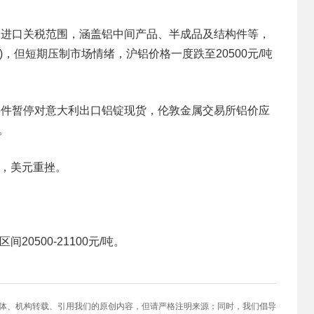
铝进口关税范围，涵盖铝中间产品、半成品及结构件等，
据)，但短期压制市场情绪，沪铝价格一度跌至20500元/吨
事件暂停对意大利出口铝锭现货，伦敦金属交易所铝价应
。
温，美元重挫。
0500-21100元/吨。
媒体、机构转载、引用我们的原创内容，但请严格注明来源；同时，我们倡导