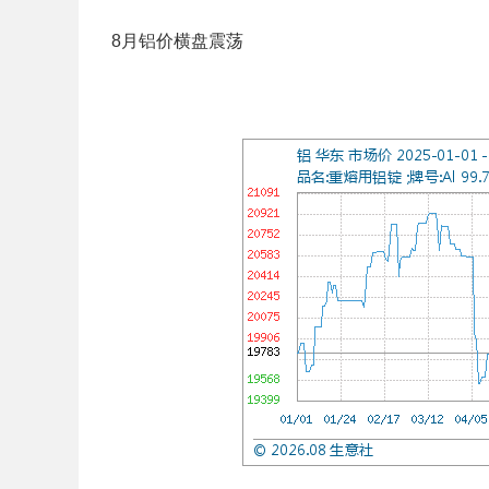
8月铝价横盘震荡