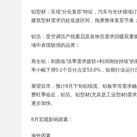
铝型材：呈现“分化复苏”特征，汽车与光伏领域订单
建筑型材需求仍处低迷区间，拖累整体复苏节奏；
铝箔：受空调箔产线重启及装饰箔需求回暖双重驱动
域中表现较强的品类；​
再生铝：则面临“淡季需求疲软+利润倒挂持续”
率小幅下滑0.1个百分点至53.0%，短期行业运行
展望后市，预计8月下旬铝线缆、铝板带等需求确
费旺季临近，铝箔、铝型材(尤其是工业型材)需
逐步加快。
8月宏观影响因素：
海外因素