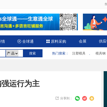
会展
供应
行情

全球通

原料采购
热门搜索
：
注塑模具
、
模具钢
偏强运行为主
分享到：
