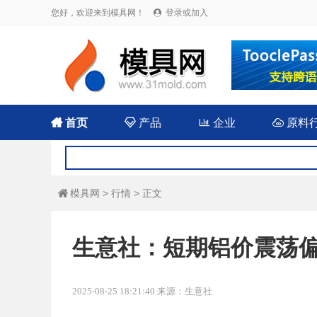
您好，欢迎来到模具网！
登录或加入


首页

产品

企业

原料
模具网
>
行情
> 正文

生意社：短期铝价震荡
2025-08-25 18:21:40 来源：生意社