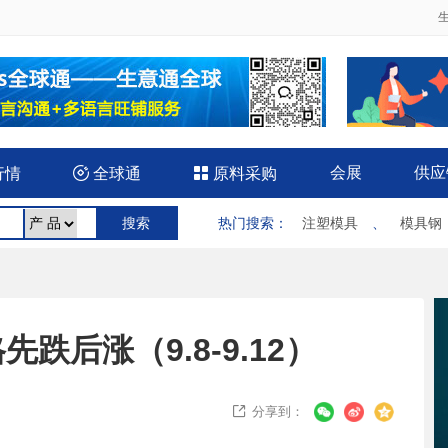
会展
供应
行情

全球通

原料采购
热门搜索
：
注塑模具
、
模具钢
后涨（9.8-9.12）
分享到：
