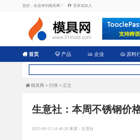
您好，欢迎来到模具网！
登录或加入


首页

产品

企业

原料
模具网
>
行情
> 正文

生意社：本周不锈钢价格先跌
2025-09-12 14:48:20 来源：生意社