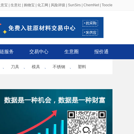
生意宝
|
生意社
|
购物宝
|
化工网
|
风险评级
|
SunSirs
|
ChemNet
|
Toocle
链服务
交易中心
生意圈
报价通
、
刀具
、
模具
、
不锈钢
、
塑料