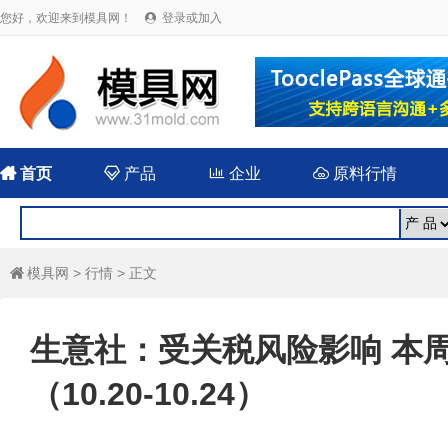
您好，欢迎来到模具网！
登录或加入


首页

产品

企业

原料行情
模具网
>
行情
> 正文

生意社：受关税风险影响 本
（10.20-10.24）