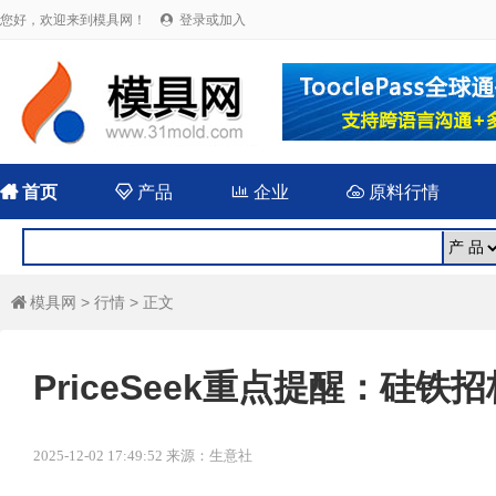
您好，欢迎来到模具网！
登录或加入


首页

产品

企业

原料行情
模具网
>
行情
> 正文

PriceSeek重点提醒：硅
2025-12-02 17:49:52 来源：生意社