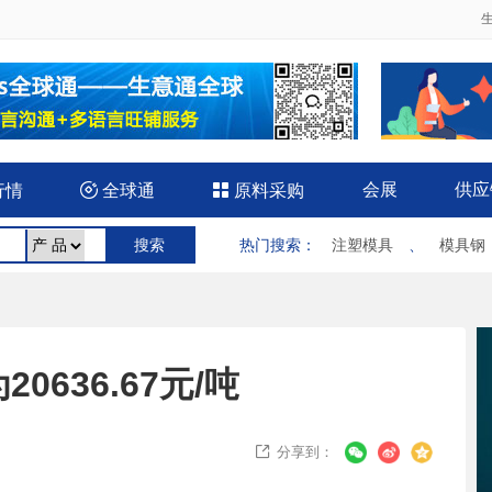
会展
供应
行情

全球通

原料采购
热门搜索
：
注塑模具
、
模具钢
636.67元/吨
分享到：
