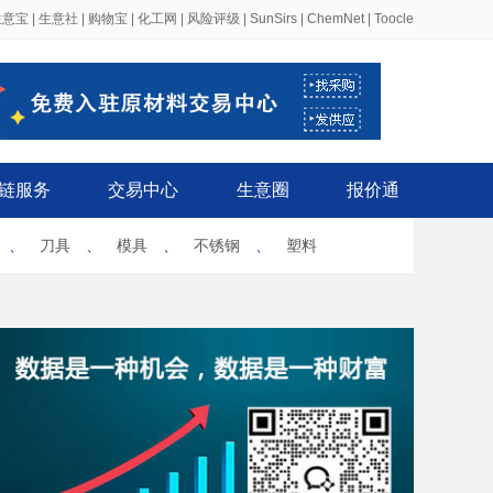
生意宝
|
生意社
|
购物宝
|
化工网
|
风险评级
|
SunSirs
|
ChemNet
|
Toocle
链服务
交易中心
生意圈
报价通
、
刀具
、
模具
、
不锈钢
、
塑料