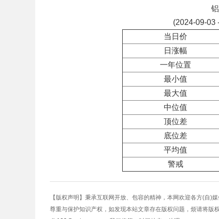
铝
(2024-09-03 
当日价
日涨幅
一年位置
最小值
最大值
中位值
顶位差
底位差
平均值
警戒
【版权声明】秉承互联网开放、包容的精神，本网欢迎各方(自)
尊重与保护知识产权，如发现本站文章存在版权问题，烦请将版